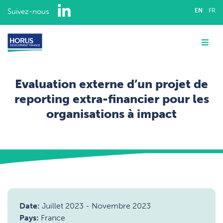
LinkedIn
Suivez-nous
EN
FR
QUI SOMMES-NOUS ?
Me
EXPERTISE
Evaluation externe d’un projet de
INTERVENTIONS
reporting extra-financier pour les
organisations à impact
NOTRE ÉQUIPE
Accueil
Interventions
CARRIÈRES
Inclusion financière
Evaluation externe d’un projet de reporting extra-financier pour les organisations à impact
CONTACT
Date:
Juillet 2023
-
Novembre 2023
Pays:
France