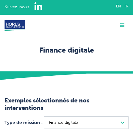
LinkedIn
Suivez-nous
EN
FR
QUI SOMMES-NOUS ?
Me
EXPERTISE
Finance digitale
INTERVENTIONS
Accueil
Interventions
NOTRE ÉQUIPE
Finance digitale
CARRIÈRES
Exemples sélectionnés de nos
CONTACT
interventions
Type de mission :